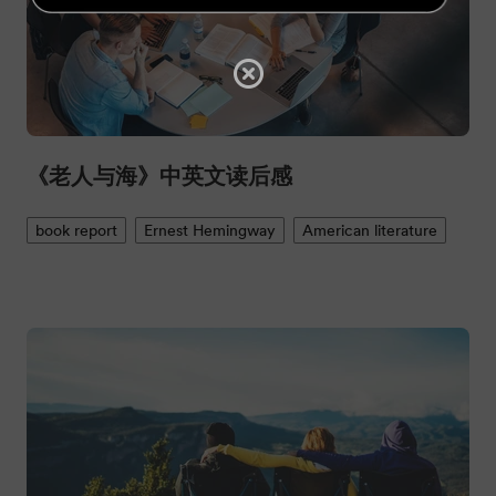
《老人与海》中英文读后感
book report
Ernest Hemingway
American literature