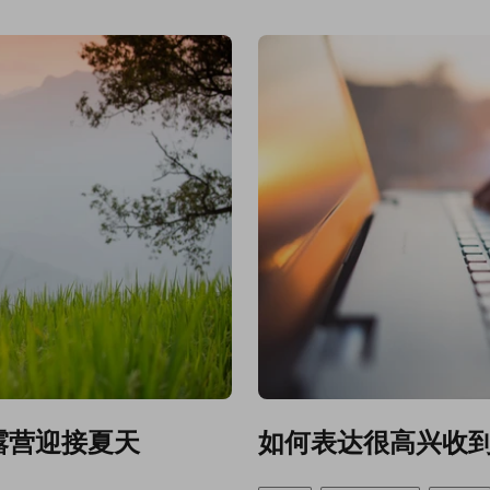
露营迎接夏天
如何表达很高兴收