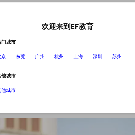
中心
选择EF的理由
英语学习资源
英语学习工具
欢迎来到EF教育
热门城市
北京
东莞
广州
杭州
上海
深圳
苏州
方法
其他城市
其他城市
明明已经学了十多年的英语，甚至也报了不少的
不需要过分担心，掌握一些有效的学习方法会带
个有效方法：