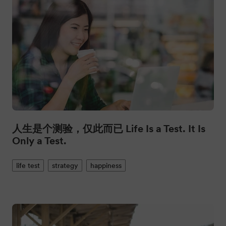
人生是个测验，仅此而已 Life Is a Test. It Is
Only a Test.
life test
strategy
happiness