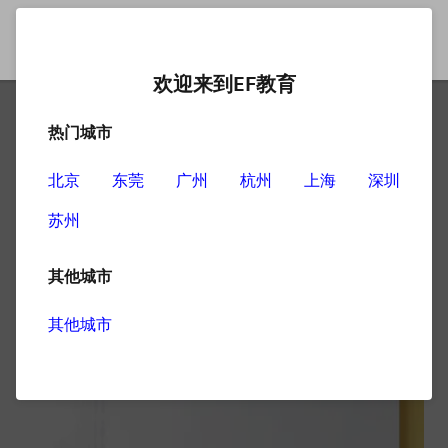
欢迎来到EF教育
热门城市
英语培训机构英文零基础学
习经验分享
北京
东莞
广州
杭州
上海
深圳
苏州
说到英语的零基础学习，相信不少人不是完全没有接触过
英语，可能是在学校学过，后来进入职场之后就再也没有
其他城市
用过了，现在又想重新拾起来。基本上也就是零基础学习
了，其实掌握英语也不难，主要是掌握一些科学有效的方
其他城市
法。那么接下来是关于英语培训机构英文零基础学习经验
的分享：