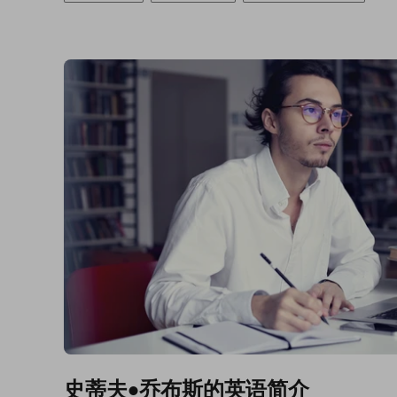
史蒂夫•乔布斯的英语简介