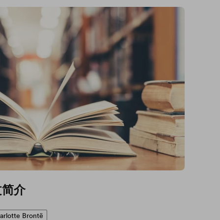
文简介
arlotte Brontë