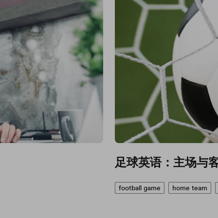
足球英语：主场与
football game
home team