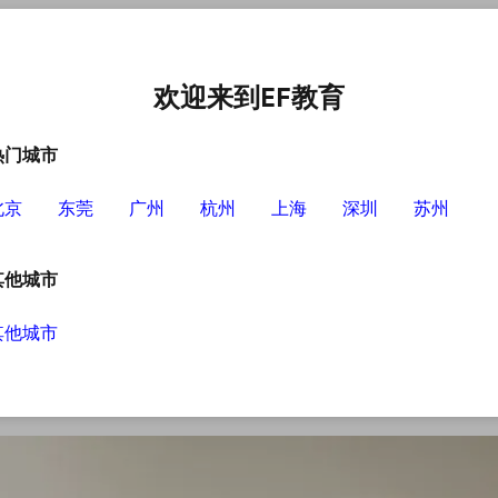
中心
选择EF的理由
英语学习资源
英语学习工具
欢迎来到EF教育
热门城市
北京
东莞
广州
杭州
上海
深圳
苏州
训怎么样
其他城市
其他城市
需要、旅游的需要，还是其他方面的需要很多成
大多数人选择学习英语的渠道，其中英孚成人英
下英孚的教育情况。