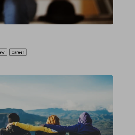
？
iew
career