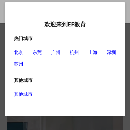
欢迎来到EF教育
热门城市
英孚教育网教学情况如何？
北京
东莞
广州
杭州
上海
深圳
英孚教育网教学情况如何？英孚教育是一家专业靠谱的培
苏州
训机构，融合了在线学习和真人授课，这样系统的学习模
式对于大家英语水平的提升是非常有帮助的。那么今天我
们就来了解一下英孚教育的教学情况：
其他城市
其他城市