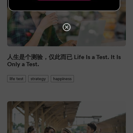
人生是个测验，仅此而已 Life Is a Test. It Is
Only a Test.
life test
strategy
happiness