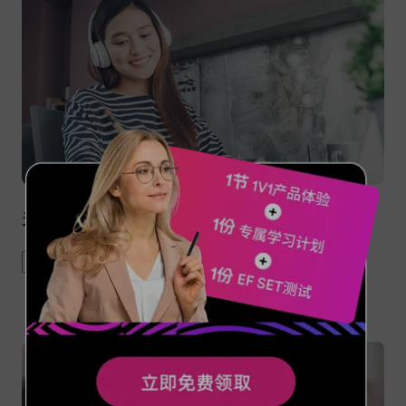
关于人生的10句格言
quotes
life