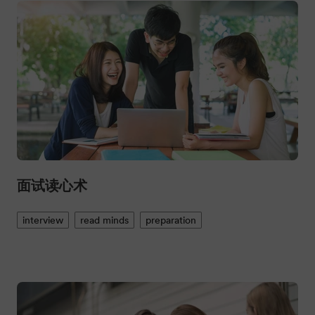
面试读心术
interview
read minds
preparation