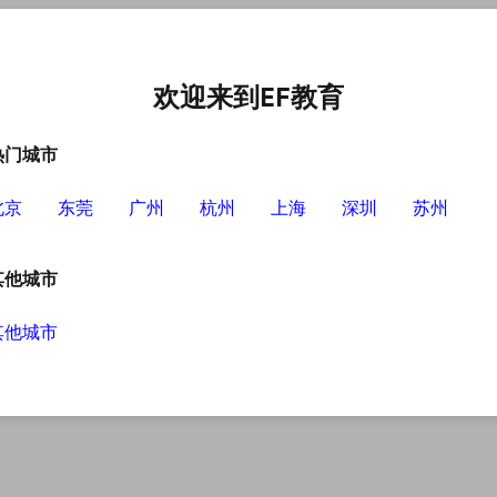
中心
选择EF的理由
英语学习资源
英语学习工具
欢迎来到EF教育
热门城市
北京
东莞
广州
杭州
上海
深圳
苏州
你如何学英语
其他城市
其他城市
习会面临很多问题，像是时间地点上的问题，而
下来就分享几个英语在线学习网站给出的学习方