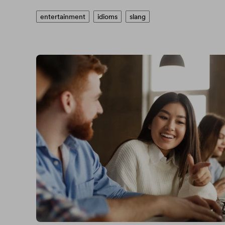
entertainment
idioms
slang