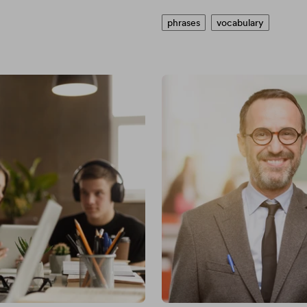
phrases
vocabulary