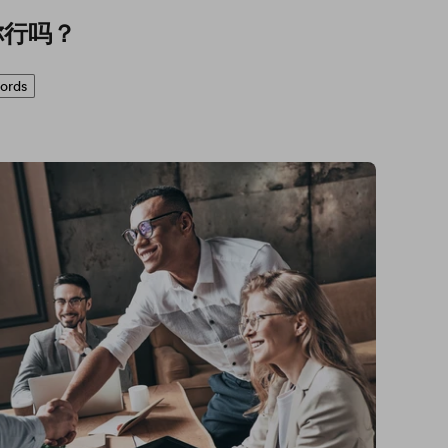
你行吗？
ords