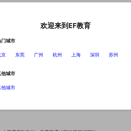
语培训中心
选择EF的理由
英语学习资源
英语学习工具
欢迎来到EF教育
热门城市
北京
东莞
广州
杭州
上海
深圳
苏州
其他城市
其他城市
说一口流利的英语，俨然已成为人们职场标配的
水平，这样不仅可以自由学习同时也不会影响日