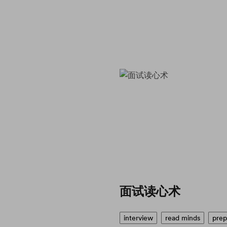
面试读心术
interview
read minds
prep