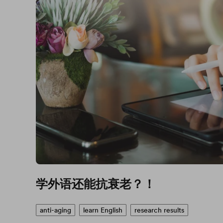
学外语还能抗衰老？！
anti-aging
learn English
research results