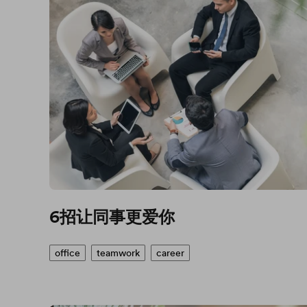
6招让同事更爱你
office
teamwork
career