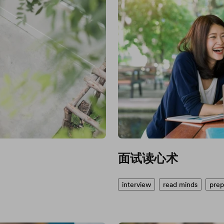
面试读心术
interview
read minds
prep