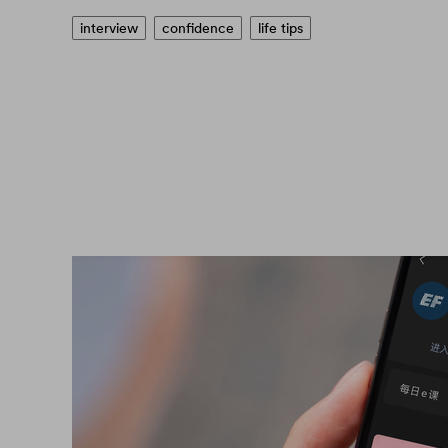
interview
confidence
life tips