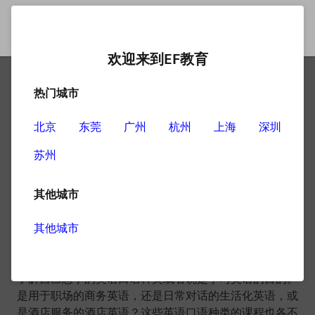
欢迎来到EF教育
热门城市
上海英语口语补习班
北京
东莞
广州
杭州
上海
深圳
苏州
上海英语口语补习班选择哪家好
——
其他城市
那么上海英语口语补习班选择哪家好呢？其实选择上海英
其他城市
语口语培训班还是要根据自己的实际情况来进行挑选，首
先要了解自己的英语口语能力究竟是一个什么水平，其次
了解自己想学的英语口语种类或者说是学习英语的目的。
是用于职场的商务英语，还是日常对话的生活化英语，或
是酒店服务的酒店英语？这些英语口语种类的课程也各不