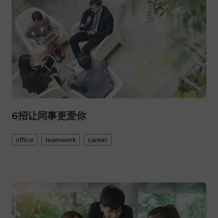
6招让同事更爱你
office
teamwork
career