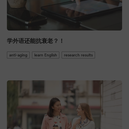
学外语还能抗衰老？！
anti-aging
learn English
research results