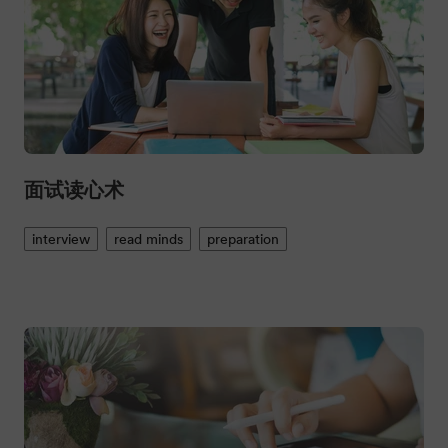
面试读心术
interview
read minds
preparation