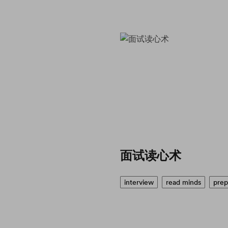
面试读心术
interview
read minds
prep