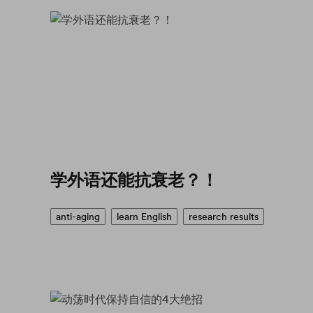
学外语还能抗衰老？！
anti-aging
learn English
research results