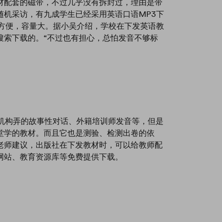
材配套的磁带，不过几乎没有拆封过，理由是带
随机采访，有九成学生已经采用英语口语MP3下
带方便，容量大。据小吴介绍，学校在下发英语教
搜索下载的。“不过也有担心，总怕发音不够标
训机构弄的故事性对话、外籍培训师发音等，但是
堂学的教材。而且它也是测验、检测出卷的依
老师建议，出版社在下发教材时，可以给教师配
网站、教育资源库等免费提供下载。