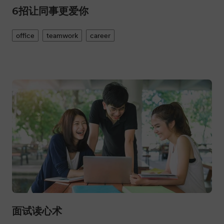
6招让同事更爱你
office
teamwork
career
面试读心术