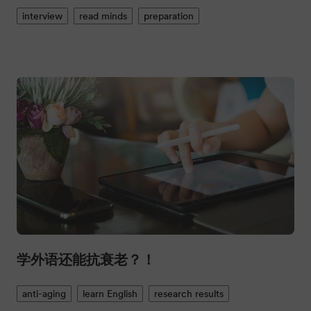
interview
read minds
preparation
学外语还能抗衰老？！
anti-aging
learn English
research results