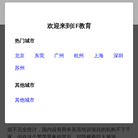
欢迎来到EF教育
热门城市
东莞商务英语培训班
北京
东莞
广州
杭州
上海
深圳
苏州
——
其他城市
俗话说商场如战场。战场上剑是利器，而商场上一口流利
的英语就是决定商业人士扩大战局的最佳武器。因此，每
其他城市
位有雄心壮志的白领人士都会不惜一切代价将其“拿下”。
这也就促成了今天商务英语培训这个火爆场面。
据不完全统计，国内设有商务英语培训项目的机构不下千
家，但在这个繁荣景象的背后，却隐藏着巨大漏洞。