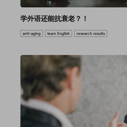
学外语还能抗衰老？！
anti-aging
learn English
research results