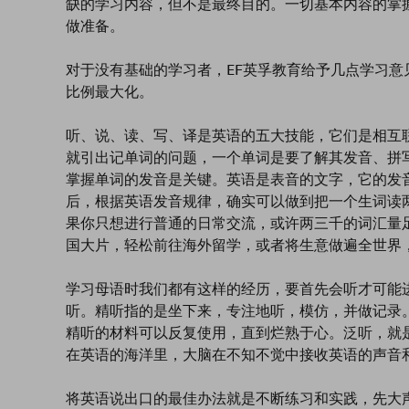
缺的学习内容，但不是最终目的。一切基本内容的掌
做准备。
对于没有基础的学习者，EF英孚教育给予几点学习
比例最大化。
听、说、读、写、译是英语的五大技能，它们是相互
就引出记单词的问题，一个单词是要了解其发音、拼
掌握单词的发音是关键。英语是表音的文字，它的发
后，根据英语发音规律，确实可以做到把一个生词读
果你只想进行普通的日常交流，或许两三千的词汇量
国大片，轻松前往海外留学，或者将生意做遍全世界
学习母语时我们都有这样的经历，要首先会听才可能
听。精听指的是坐下来，专注地听，模仿，并做记录。
精听的材料可以反复使用，直到烂熟于心。泛听，就
在英语的海洋里，大脑在不知不觉中接收英语的声音
将英语说出口的最佳办法就是不断练习和实践，先大