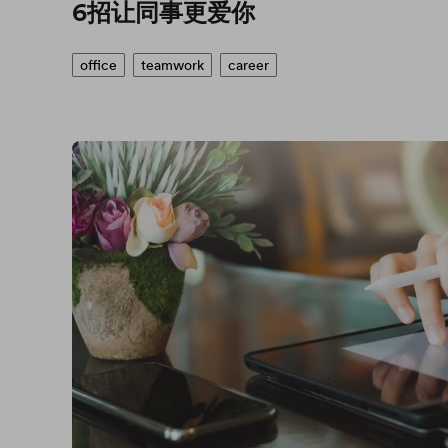
6招让同事更爱你
office
teamwork
career