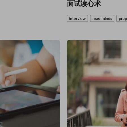
面试读心术
interview
read minds
prep