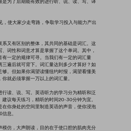
握是为了后期能有效的进行听、说、读、写、译
意见，使大家少走弯路，争取学习投入与能力产出
联系又有区别的整体，其共同的基础是词汇。这
写、词性和词意才算是掌握了这个单词。其中，
音有一定的规律可寻。当我们有一定的词汇量
两三遍后就可背下。词汇量达到多少才算好？如
足够。但如果你渴望读懂纽约时报，渴望看懂美
，你就必须掌握一万以上的词汇量。
进行读、说、写。英语听力的学习分为精听和泛
建议每天练习，精听的时间20-30分钟为宜。
是在你身处的空间里制造英语的声音，使你浸泡
和信息。
声模仿，大声朗读，目的在于使口腔的肌肉充分