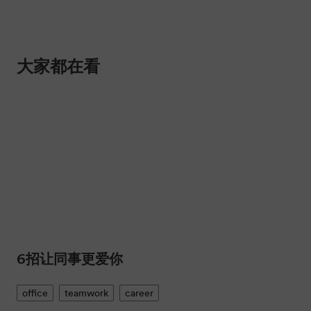
大家都在看
6招让同事更爱你
office
teamwork
career