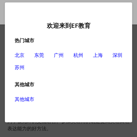
欢迎来到EF教育
热门城市
南京英语角
北京
东莞
广州
杭州
上海
深圳
苏州
——
其他城市
所谓英语角，其实是爱好英语的人自发组织、聚集在一起
使用英语来交流的场所，以此来提高英语的实际应用能
其他城市
力。因为在英语角活动过程中，原则上是禁止使用汉语
的，所以无论从主观意愿还是客观形势上，都使得英语成
为了被允许的交流语言。参加英语角的确是提高英语口语
表达能力的好方法。