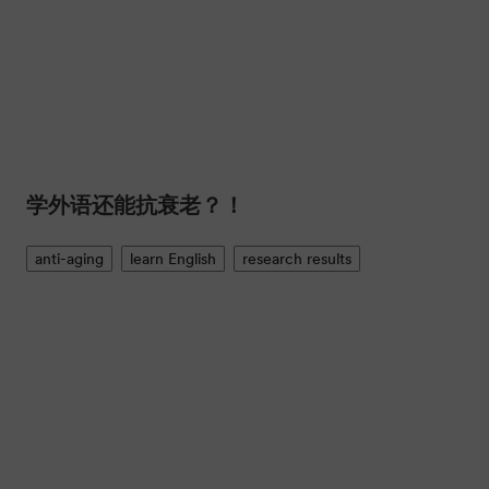
学外语还能抗衰老？！
anti-aging
learn English
research results