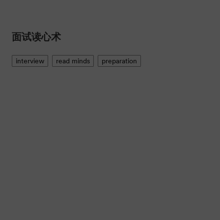
面试读心术
interview
read minds
preparation