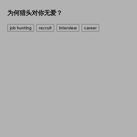
为何猎头对你无爱？
job hunting
recruit
interview
career