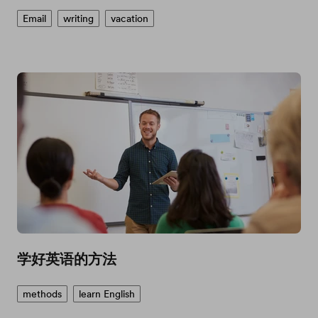
Email
writing
vacation
学好英语的方法
methods
learn English