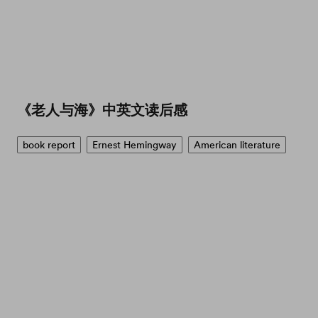
《老人与海》中英文读后感
book report
Ernest Hemingway
American literature