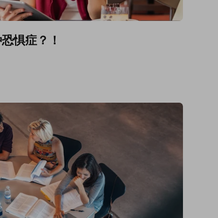
种恐惧症？！