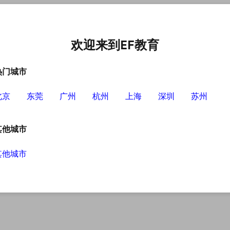
中心
选择EF的理由
英语学习资源
英语学习工具
欢迎来到EF教育
热门城市
北京
东莞
广州
杭州
上海
深圳
苏州
习法详解
其他城市
其他城市
因为英孚深知保持长期有效的记忆方式就是实际运
的真正学习需求，从而帮助大家更好地实现英语