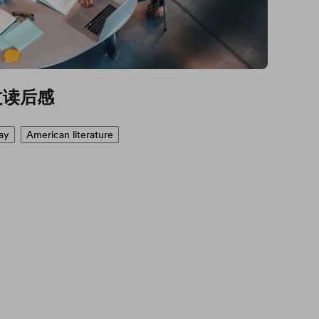
文读后感
ay
American literature