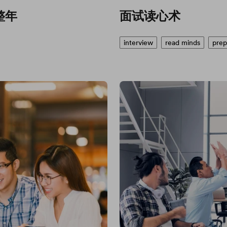
整年
面试读心术
interview
read minds
prep