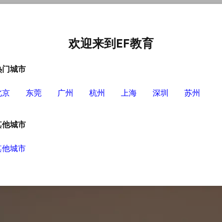
中心
选择EF的理由
英语学习资源
英语学习工具
欢迎来到EF教育
热门城市
北京
东莞
广州
杭州
上海
深圳
苏州
：日常英语口语怎么提高
其他城市
其他城市
也开始学习英语了，其中英语口语是很多人比较
成人深圳英语培训班和大家简单的分享一下。