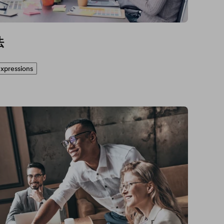
法
xpressions