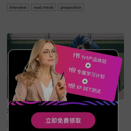
interview
read minds
preparation
如何写一封完美的邮件自动回复？
career
auto-reply
Email
writing skills