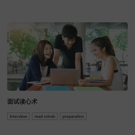
面试读心术
interview
read minds
preparation