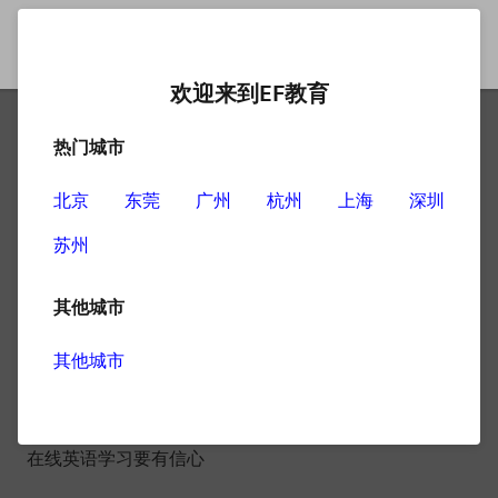
欢迎来到EF教育
热门城市
成人英语培训经验分析，让
你更好学英语
北京
东莞
广州
杭州
上海
深圳
苏州
不少人因为各种各样的关系，需要提升自身的英语水平，
但是在真正开始学习的时候，往往会出现口语说不出来、
其他城市
写作出现大量错误的情况，这里成人英语培训就为大家分
析经验，总结学习英语的方法。
其他城市
在线英语学习要有信心