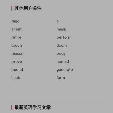
其他用户关注
rage
ai
agent
mask
retire
perform
touch
doom
reason
body
prove
nomad
bound
generate
hack
farm
最新英语学习文章