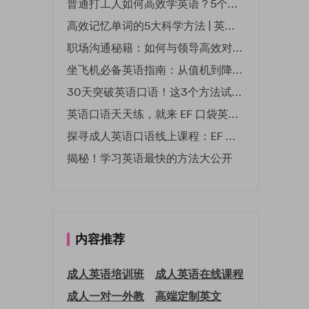
普通打工人如何高效学英语？5个实用技巧助你突破职场瓶颈
高效记忆单词的5大科学方法 | 英语学习必备技巧
职场沟通秘籍：如何与领导高效对话 | EF英孚职场指南
坐飞机必备英语指南：从值机到降落的全流程表达
30天突破英语口语！这3个方法试过的人都说有效
英语口语天天练，就来 EF 口袋英语微信小程序
探寻成人英语口语线上课程：EF 英孚教育凭什么领航
揭秘！学习英语最快的方法大公开
内容推荐
成人英语培训班
成人英语在线课程
成人一对一外教
高端定制英文