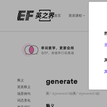
首页
英语课程
英语培训
generate
释义
英英释义
英
/ˈdʒenəreɪt/
美
/ˈdʒenəreɪt/
场景例句
词态变化
释义