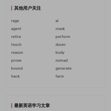
其他用户关注
rage
ai
agent
mask
retire
perform
touch
doom
reason
body
prove
nomad
bound
generate
hack
farm
最新英语学习文章