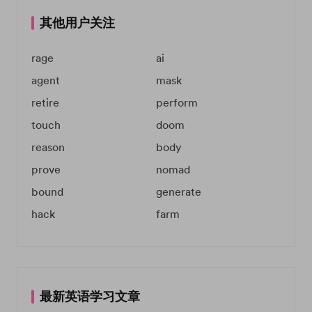
其他用户关注
rage
ai
agent
mask
retire
perform
touch
doom
reason
body
prove
nomad
bound
generate
hack
farm
最新英语学习文章