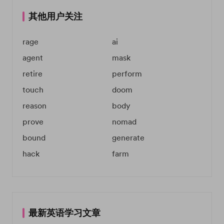
其他用户关注
rage
ai
agent
mask
retire
perform
touch
doom
reason
body
prove
nomad
bound
generate
hack
farm
最新英语学习文章