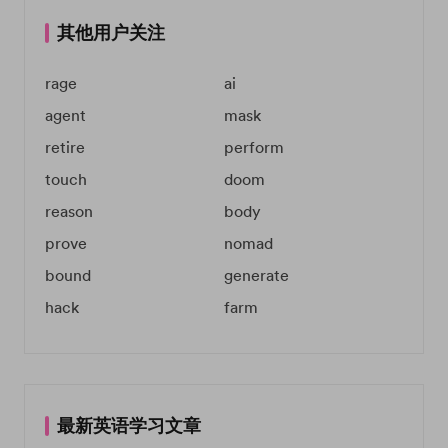
其他用户关注
rage
ai
agent
mask
retire
perform
touch
doom
reason
body
prove
nomad
bound
generate
hack
farm
最新英语学习文章