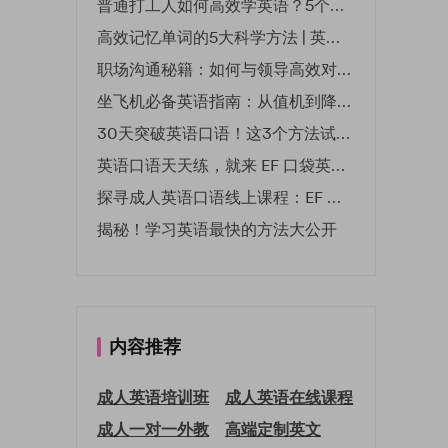
普通打工人如何高效学英语？5个实用技巧助你突破职场瓶颈
高效记忆单词的5大科学方法 | 英语学习必备技巧
职场沟通秘籍：如何与领导高效对话 | EF英孚职场指南
坐飞机必备英语指南：从值机到降落的全流程表达
30天突破英语口语！这3个方法试过的人都说有效
英语口语天天练，就来 EF 口袋英语微信小程序
探寻成人英语口语线上课程：EF 英孚教育凭什么领航
揭秘！学习英语最快的方法大公开
内容推荐
成人英语培训班
成人英语在线课程
成人一对一外教
高端定制英文