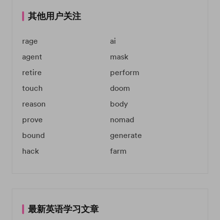
其他用户关注
rage
ai
agent
mask
retire
perform
touch
doom
reason
body
prove
nomad
bound
generate
hack
farm
最新英语学习文章