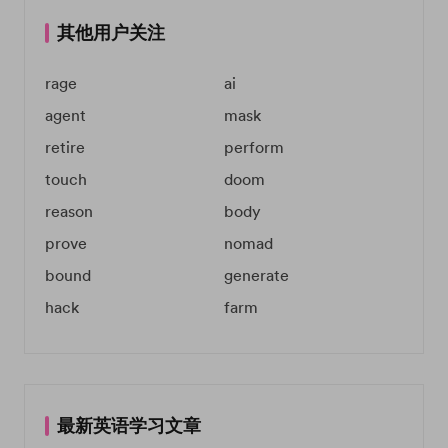
其他用户关注
rage
ai
agent
mask
retire
perform
touch
doom
reason
body
prove
nomad
bound
generate
hack
farm
最新英语学习文章