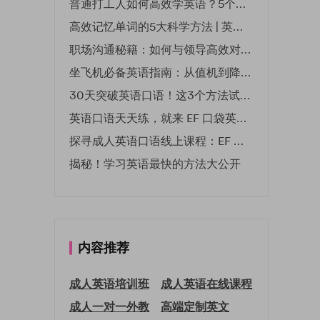
普通打工人如何高效学英语？5个实用技巧助你突破职场瓶颈
高效记忆单词的5大科学方法 | 英语学习必备技巧
职场沟通秘籍：如何与领导高效对话 | EF英孚职场指南
坐飞机必备英语指南：从值机到降落的全流程表达
30天突破英语口语！这3个方法试过的人都说有效
英语口语天天练，就来 EF 口袋英语微信小程序
探寻成人英语口语线上课程：EF 英孚教育凭什么领航
揭秘！学习英语最快的方法大公开
内容推荐
成人英语培训班
成人英语在线课程
成人一对一外教
高端定制英文