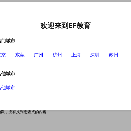
语培训中心
选择EF的理由
英语学习资源
英语学习工具
欢迎来到EF教育
热门城市
北京
东莞
广州
杭州
上海
深圳
苏州
其他城市
其他城市
搜索无结果
抱歉，没有找到您查找的内容