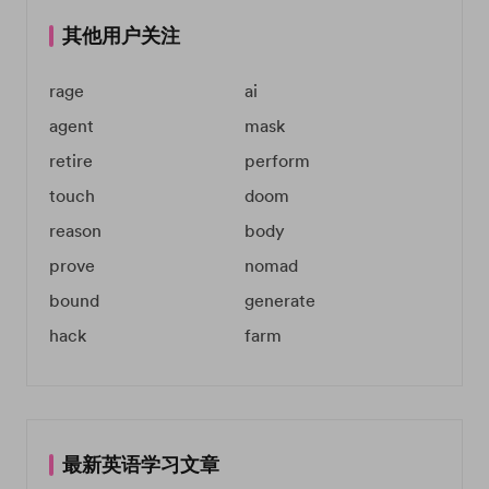
其他用户关注
rage
ai
agent
mask
retire
perform
touch
doom
reason
body
prove
nomad
bound
generate
hack
farm
最新英语学习文章