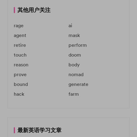
其他用户关注
rage
ai
agent
mask
retire
perform
touch
doom
reason
body
prove
nomad
bound
generate
hack
farm
最新英语学习文章