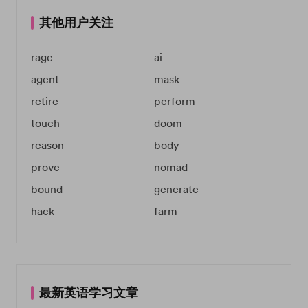
其他用户关注
rage
ai
agent
mask
retire
perform
touch
doom
reason
body
prove
nomad
bound
generate
hack
farm
最新英语学习文章