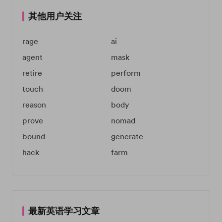
其他用户关注
rage
ai
agent
mask
retire
perform
touch
doom
reason
body
prove
nomad
bound
generate
hack
farm
最新英语学习文章