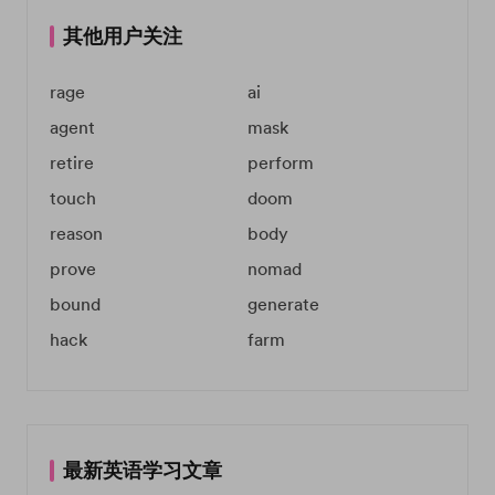
其他用户关注
rage
ai
agent
mask
retire
perform
touch
doom
reason
body
prove
nomad
bound
generate
hack
farm
最新英语学习文章