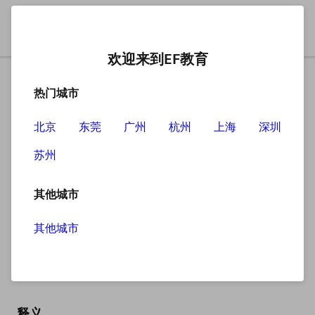
欢迎来到EF教育
热门城市
北京
东莞
广州
杭州
上海
深圳
苏州
搜索
其他城市
其他城市
abbreviation
英
/əˌbriːviˈeɪʃn/
美
/əˌbriːviˈeɪʃn/
释义