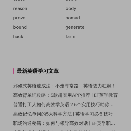
reason
body
prove
nomad
bound
generate
hack
farm
最新英语学习文章
邪修式英语速成法：不走寻常路，英语战力狂飙！
高效背单词攻略：5款超实用APP推荐 | EF英孚教育
普通打工人如何高效学英语？5个实用技巧助你突破职场瓶颈
高效记忆单词的5大科学方法 | 英语学习必备技巧
职场沟通秘籍：如何与领导高效对话 | EF英孚职场指南