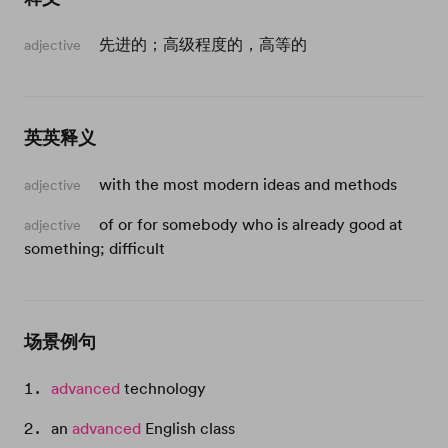
先进的；高级程度的，高等的
adjective
英英释义
with the most modern ideas and methods
adjective
of or for somebody who is already good at
adjective
something; difficult
场景例句
advanced
technology
an
advanced
English class