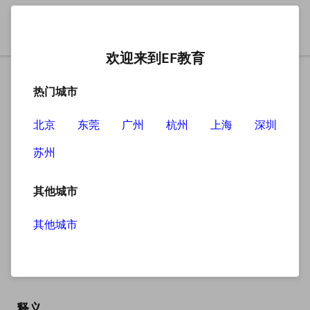
欢迎来到EF教育
热门城市
北京
东莞
广州
杭州
上海
深圳
苏州
搜索
其他城市
其他城市
advanced
英
/ədˈvɑːnst/
美
/ədˈvænst/
释义