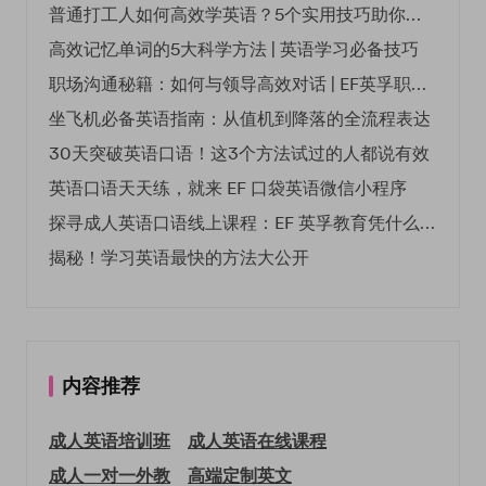
普通打工人如何高效学英语？5个实用技巧助你突破职场瓶颈
高效记忆单词的5大科学方法 | 英语学习必备技巧
职场沟通秘籍：如何与领导高效对话 | EF英孚职场指南
坐飞机必备英语指南：从值机到降落的全流程表达
30天突破英语口语！这3个方法试过的人都说有效
英语口语天天练，就来 EF 口袋英语微信小程序
探寻成人英语口语线上课程：EF 英孚教育凭什么领航
揭秘！学习英语最快的方法大公开
内容推荐
成人英语培训班
成人英语在线课程
成人一对一外教
高端定制英文