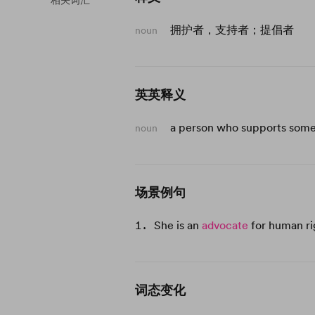
相关词汇
拥护者，支持者；提倡者
noun
英英释义
a person who supports some
noun
场景例句
She is an
advocate
for human ri
词态变化