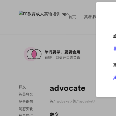
首页
英语课程
英
advocate
释义
英英释义
英
/ˈædvəkət/
美
/ˈædvəkət/
场景例句
词态变化
释义