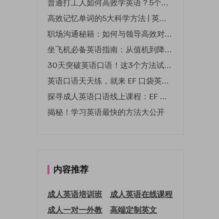
普通打工人如何高效学英语？5个实用技巧助你突破职场瓶颈
高效记忆单词的5大科学方法 | 英语学习必备技巧
职场沟通秘籍：如何与领导高效对话 | EF英孚职场指南
坐飞机必备英语指南：从值机到降落的全流程表达
30天突破英语口语！这3个方法试过的人都说有效
英语口语天天练，就来 EF 口袋英语微信小程序
探寻成人英语口语线上课程：EF 英孚教育凭什么领航
揭秘！学习英语最快的方法大公开
内容推荐
成人英语培训班
成人英语在线课程
成人一对一外教
高端定制英文