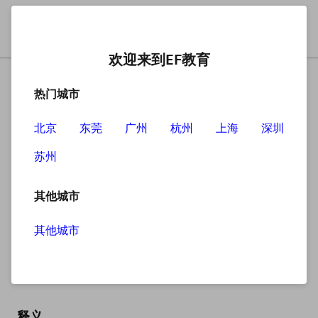
欢迎来到EF教育
热门城市
北京
东莞
广州
杭州
上海
深圳
苏州
搜索
其他城市
其他城市
aisle
英
/aɪl/
美
/aɪl/
释义