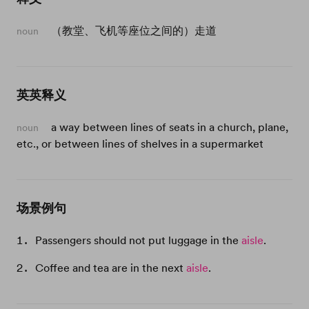
（教堂、飞机等座位之间的）走道
noun
英英释义
a way between lines of seats in a church, plane,
noun
etc., or between lines of shelves in a supermarket
场景例句
Passengers should not put luggage in the
aisle
.
Coffee and tea are in the next
aisle
.