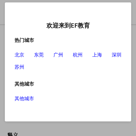
欢迎来到EF教育
热门城市
北京
东莞
广州
杭州
上海
深圳
苏州
搜索
其他城市
其他城市
architect
英
/ˈɑːkɪtekt/
美
/ˈɑːrkɪtekt/
释义