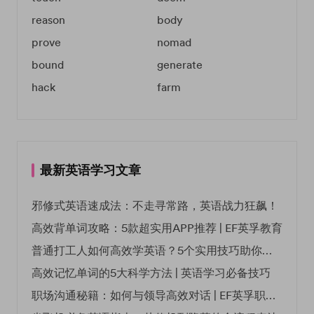
reason
body
prove
nomad
bound
generate
hack
farm
最新英语学习文章
邪修式英语速成法：不走寻常路，英语战力狂飙！
高效背单词攻略：5款超实用APP推荐 | EF英孚教育
普通打工人如何高效学英语？5个实用技巧助你突破职场瓶颈
高效记忆单词的5大科学方法 | 英语学习必备技巧
职场沟通秘籍：如何与领导高效对话 | EF英孚职场指南