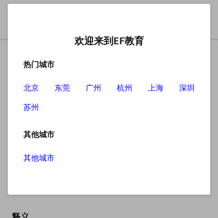
欢迎来到EF教育
热门城市
北京
东莞
广州
杭州
上海
深圳
苏州
搜索
其他城市
其他城市
article
英
/ˈɑːtɪkl/
美
/ˈɑːrtɪkl/
释义