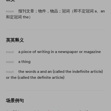
报刊文章；物件，物品；冠词（即不定冠词 a、an
noun
和定冠词 the）
英英释义
a piece of writing in a newspaper or magazine
noun
a thing
noun
the words a and an (called the indefinite article)
noun
or the (called the definite article)
场景例句