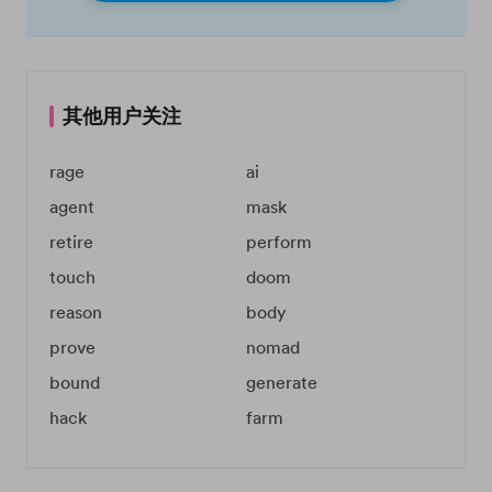
其他用户关注
rage
ai
agent
mask
retire
perform
touch
doom
reason
body
prove
nomad
bound
generate
hack
farm