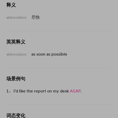
释义
尽快
abbreviation
英英释义
as soon as possible
abbreviation
场景例句
I’d like the report on my desk
ASAP
.
词态变化