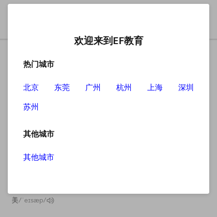
欢迎来到EF教育
热门城市
北京
东莞
广州
杭州
上海
深圳
苏州
搜索
其他城市
其他城市
ASAP
英
/ˌeɪ es eɪ ˈpiː/
美
/ˌeɪ es eɪ ˈpiː/
英
/ˈeɪsæp/
美
/ˈeɪsæp/