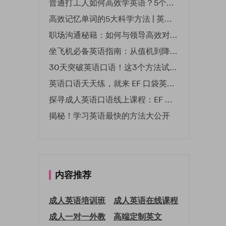
普通打工人如何高效学英语？5个实用技巧助你突破职场瓶颈
高效记忆单词的5大科学方法 | 英语学习必备技巧
职场沟通秘籍：如何与领导高效对话 | EF英孚职场指南
坐飞机必备英语指南：从值机到降落的全流程表达
30天突破英语口语！这3个方法试过的人都说有效
英语口语天天练，就来 EF 口袋英语微信小程序
探寻成人英语口语线上课程：EF 英孚教育凭什么领航
揭秘！学习英语最快的方法大公开
内容推荐
成人英语培训班
成人英语在线课程
成人一对一外教
高端定制英文