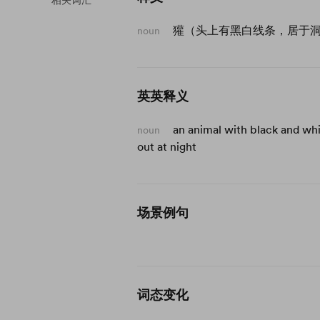
相关词汇
獾（头上有黑白线条，居于
noun
英英释义
an animal with black and whit
noun
out at night
场景例句
词态变化