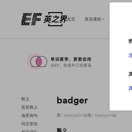
首页
英语课程
英语培训
badger
释义
英英释义
英
/ˈbædʒə(r)/
美
/ˈbædʒər/
场景例句
词态变化
释义