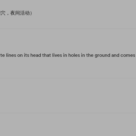
洞穴，夜间活动）
e lines on its head that lives in holes in the ground and comes