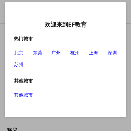
欢迎来到EF教育
热门城市
北京
东莞
广州
杭州
上海
深圳
苏州
搜索
其他城市
其他城市
blackboard
英
/ˈblækbɔːd/
美
/ˈblækbɔːrd/
释义