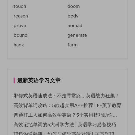
touch
doom
reason
body
prove
nomad
bound
generate
hack
farm
最新英语学习文章
邪修式英语速成法：不走寻常路，英语战力狂飙！
高效背单词攻略：5款超实用APP推荐 | EF英孚教育
普通打工人如何高效学英语？5个实用技巧助你突破职场瓶颈
高效记忆单词的5大科学方法 | 英语学习必备技巧
职场沟通秘籍：如何与领导高效对话 | EF英孚职场指南