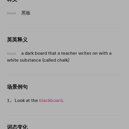
黑板
noun
英英释义
a dark board that a teacher writes on with a
noun
white substance (called chalk)
场景例句
Look at the
blackboard
.
词态变化