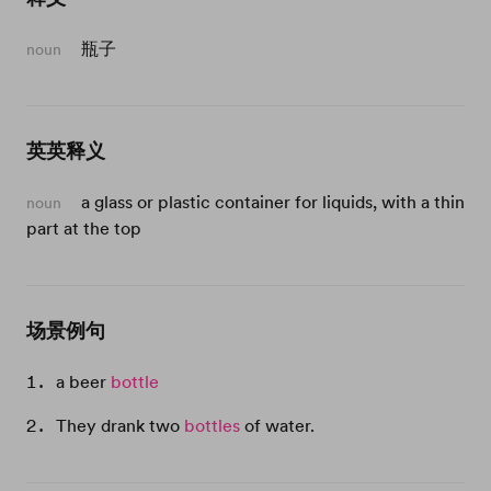
瓶子
noun
英英释义
a glass or plastic container for liquids, with a thin
noun
part at the top
场景例句
a beer
bottle
They drank two
bottles
of water.