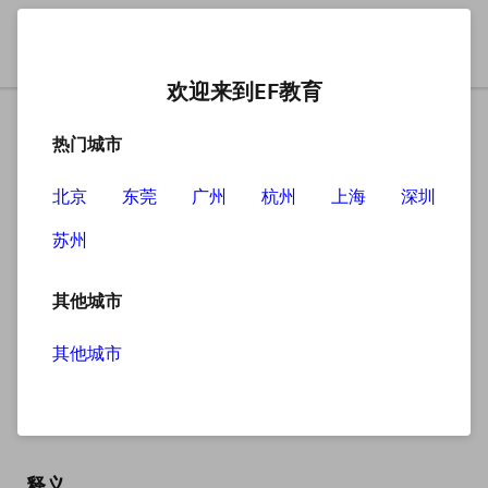
欢迎来到EF教育
热门城市
北京
东莞
广州
杭州
上海
深圳
苏州
搜索
其他城市
其他城市
bottle
英
/ˈbɒtl/
美
/ˈbɑːtl/
释义