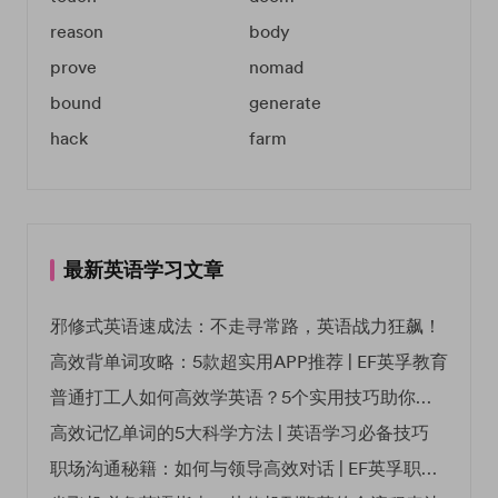
reason
body
prove
nomad
bound
generate
hack
farm
最新英语学习文章
邪修式英语速成法：不走寻常路，英语战力狂飙！
高效背单词攻略：5款超实用APP推荐 | EF英孚教育
普通打工人如何高效学英语？5个实用技巧助你突破职场瓶颈
高效记忆单词的5大科学方法 | 英语学习必备技巧
职场沟通秘籍：如何与领导高效对话 | EF英孚职场指南