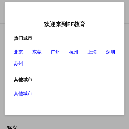
欢迎来到EF教育
热门城市
北京
东莞
广州
杭州
上海
深圳
苏州
搜索
其他城市
其他城市
breathless
英
/ˈbreθləs/
美
/ˈbreθləs/
释义