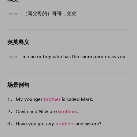
（同父母的）哥哥，弟弟
noun
英英释义
a man or boy who has the same parents as you
noun
场景例句
My younger
brother
is called Mark.
Gavin and Nick are
brothers
.
Have you got any
brothers
and sisters?