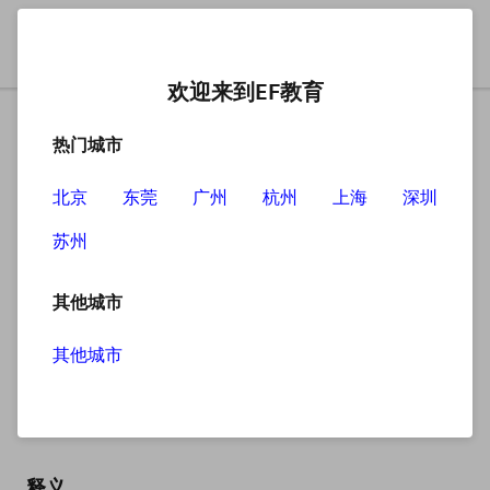
欢迎来到EF教育
热门城市
北京
东莞
广州
杭州
上海
深圳
苏州
搜索
其他城市
其他城市
brother
英
/ˈbrʌðə(r)/
美
/ˈbrʌðər/
释义