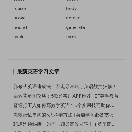
reason
body
prove
nomad
bound
generate
hack
farm
最新英语学习文章
邪修式英语速成法：不走寻常路，英语战力狂飙！
高效背单词攻略：5款超实用APP推荐 | EF英孚教育
普通打工人如何高效学英语？5个实用技巧助你突破职场瓶颈
高效记忆单词的5大科学方法 | 英语学习必备技巧
职场沟通秘籍：如何与领导高效对话 | EF英孚职场指南