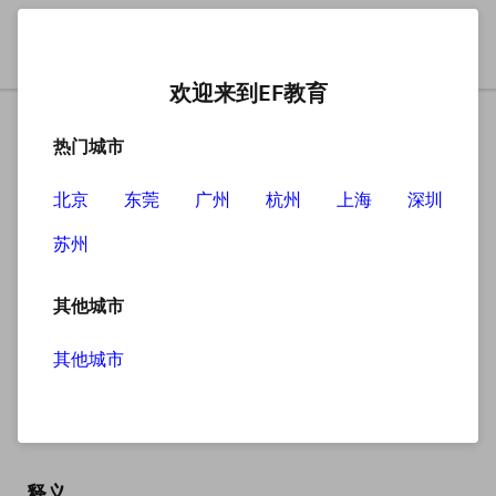
欢迎来到EF教育
热门城市
北京
东莞
广州
杭州
上海
深圳
苏州
搜索
其他城市
其他城市
cellar
英
/ˈselə(r)/
美
/ˈselər/
释义