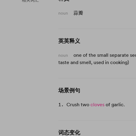
相关词汇
蒜瓣
noun
英英释义
one of the small separate sec
noun
taste and smell, used in cooking)
场景例句
Crush two
cloves
of garlic.
词态变化