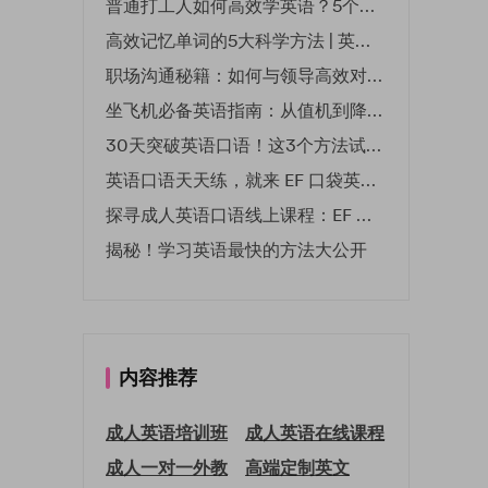
普通打工人如何高效学英语？5个实用技巧助你突破职场瓶颈
高效记忆单词的5大科学方法 | 英语学习必备技巧
职场沟通秘籍：如何与领导高效对话 | EF英孚职场指南
坐飞机必备英语指南：从值机到降落的全流程表达
30天突破英语口语！这3个方法试过的人都说有效
英语口语天天练，就来 EF 口袋英语微信小程序
探寻成人英语口语线上课程：EF 英孚教育凭什么领航
揭秘！学习英语最快的方法大公开
内容推荐
成人英语培训班
成人英语在线课程
成人一对一外教
高端定制英文