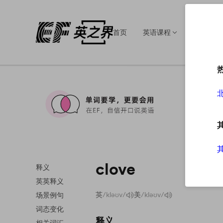
首页
英语课程
英语培训
clove
释义
英英释义
英
/kləʊv/
美
/kləʊv/
场景例句
词态变化
释义